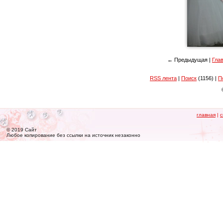
← Предыдущая |
Гла
RSS лента
|
Поиск
(1156) |
П
главная
|
с
© 2019 Сайт
Любое копирование без ссылки на источник незаконно