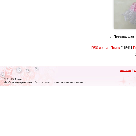
← Предыдущая 
RSS лента
|
Поиск
(1156) |
П
главная
|
с
© 2019 Сайт
Любое копирование без ссылки на источник незаконно