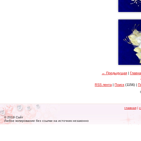
← Предыдущая
|
Главн
RSS лента
|
Поиск
(1156) |
П
главная
|
с
© 2019 Сайт
Любое копирование без ссылки на источник незаконно