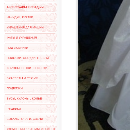
АКСЕССУАРЫ К СВАДЬБЕ
НАКИДКИ, КУРТКИ
УКРАШЕНИЯ ДЛЯ МАШИН
ФАТЫ И УКРАШЕНИЯ
ПОДЪЮБНИКИ
ПОЛОСКИ, ОБОДКИ, ГРЕБНИ
КОРОНЫ, ВЕТКИ, ШПИЛЬКИ
БРАСЛЕТЫ И СЕРЬГИ
ПОДВЯЗКИ
БУСЫ, КУЛОНЫ , КОЛЬЕ
РУШНИКИ
БОКАЛЫ, ОЧАГИ, СВЕЧИ
УКРАШЕНИЯ ДЛЯ ШАМПАНСКОГО