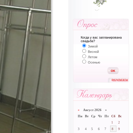
Когда у вас запланирована
свадьба?
Зимой
Весной
Летом
Осенью
результаты
«
Август 2026 »
Пн
Вт
Ср
Чт
Пт
Сб
Вс
1
2
3
4
5
6
7
8
9