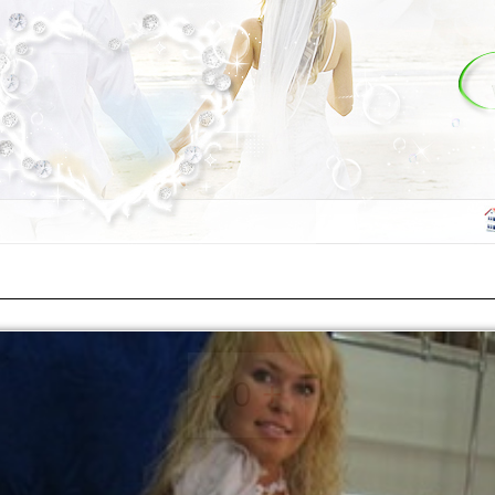
-
0
+