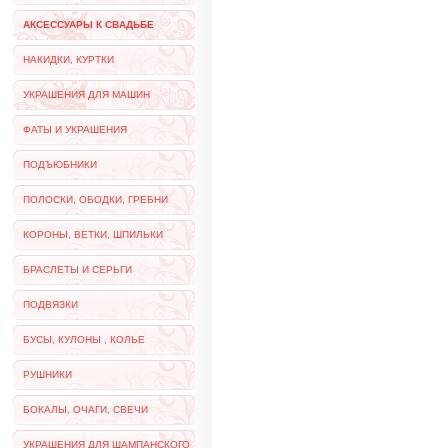
АКСЕССУАРЫ К СВАДЬБЕ
НАКИДКИ, КУРТКИ
УКРАШЕНИЯ ДЛЯ МАШИН
ФАТЫ И УКРАШЕНИЯ
ПОДЪЮБНИКИ
ПОЛОСКИ, ОБОДКИ, ГРЕБНИ
КОРОНЫ, ВЕТКИ, ШПИЛЬКИ
БРАСЛЕТЫ И СЕРЬГИ
ПОДВЯЗКИ
БУСЫ, КУЛОНЫ , КОЛЬЕ
РУШНИКИ
БОКАЛЫ, ОЧАГИ, СВЕЧИ
УКРАШЕНИЯ ДЛЯ ШАМПАНСКОГО