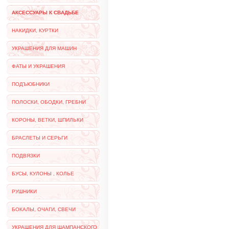
АКСЕССУАРЫ К СВАДЬБЕ
НАКИДКИ, КУРТКИ
УКРАШЕНИЯ ДЛЯ МАШИН
ФАТЫ И УКРАШЕНИЯ
ПОДЪЮБНИКИ
ПОЛОСКИ, ОБОДКИ, ГРЕБНИ
КОРОНЫ, ВЕТКИ, ШПИЛЬКИ
БРАСЛЕТЫ И СЕРЬГИ
ПОДВЯЗКИ
БУСЫ, КУЛОНЫ , КОЛЬЕ
РУШНИКИ
БОКАЛЫ, ОЧАГИ, СВЕЧИ
УКРАШЕНИЯ ДЛЯ ШАМПАНСКОГО