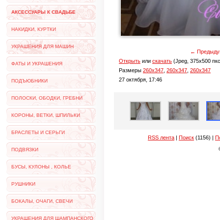
АКСЕССУАРЫ К СВАДЬБЕ
НАКИДКИ, КУРТКИ
УКРАШЕНИЯ ДЛЯ МАШИН
← Предыду
Открыть
или
скачать
(Jpeg, 375x500 пкс
ФАТЫ И УКРАШЕНИЯ
Размеры
260x347
,
260x347
,
260x347
27 октября, 17:46
ПОДЪЮБНИКИ
ПОЛОСКИ, ОБОДКИ, ГРЕБНИ
КОРОНЫ, ВЕТКИ, ШПИЛЬКИ
БРАСЛЕТЫ И СЕРЬГИ
RSS лента
|
Поиск
(1156) |
П
ПОДВЯЗКИ
БУСЫ, КУЛОНЫ , КОЛЬЕ
РУШНИКИ
БОКАЛЫ, ОЧАГИ, СВЕЧИ
УКРАШЕНИЯ ДЛЯ ШАМПАНСКОГО