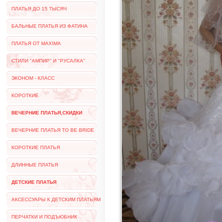
ПЛАТЬЯ ДО 15 ТЫСЯЧ
БАЛЬНЫЕ ПЛАТЬЯ ИЗ ФАТИНА
ПЛАТЬЯ ОТ MAXIMA
СТИЛИ "АМПИР" И "РУСАЛКА"
ЭКОНОМ - КЛАСС
КОРОТКИЕ
ВЕЧЕРНИЕ ПЛАТЬЯ,СКИДКИ
ВЕЧЕРНИЕ ПЛАТЬЯ TO BE BRIDE
КОРОТКИЕ ПЛАТЬЯ
ДЛИННЫЕ ПЛАТЬЯ
ДЕТСКИЕ ПЛАТЬЯ
АКСЕССУАРЫ К ДЕТСКИМ ПЛАТЬЯМ
ПЕРЧАТКИ И ПОДЪЮБНИК