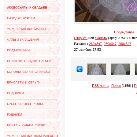
АКСЕССУАРЫ К СВАДЬБЕ
НАКИДКИ, КУРТКИ
УКРАШЕНИЯ ДЛЯ МАШИН
← Предыдущая
Открыть
или
скачать
(Jpeg, 375x500 пкс
ФАТЫ И УКРАШЕНИЯ
Размеры
260x347
,
260x347
,
260x347
27 октября, 17:53
ПОДЪЮБНИКИ
ПОЛОСКИ, ОБОДКИ, ГРЕБНИ
КОРОНЫ, ВЕТКИ, ШПИЛЬКИ
БРАСЛЕТЫ И СЕРЬГИ
RSS лента
|
Поиск
(1156) |
П
ПОДВЯЗКИ
БУСЫ, КУЛОНЫ , КОЛЬЕ
РУШНИКИ
БОКАЛЫ, ОЧАГИ, СВЕЧИ
УКРАШЕНИЯ ДЛЯ ШАМПАНСКОГО