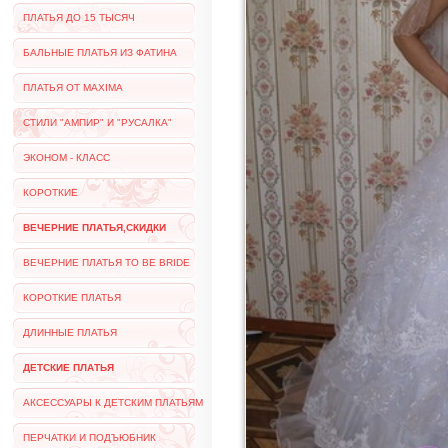
ПЛАТЬЯ ДО 15 ТЫСЯЧ
БАЛЬНЫЕ ПЛАТЬЯ ИЗ ФАТИНА
ПЛАТЬЯ ОТ MAXIMA
СТИЛИ "АМПИР" И "РУСАЛКА"
ЭКОНОМ - КЛАСС
КОРОТКИЕ
ВЕЧЕРНИЕ ПЛАТЬЯ,СКИДКИ
ВЕЧЕРНИЕ ПЛАТЬЯ TO BE BRIDE
КОРОТКИЕ ПЛАТЬЯ
ДЛИННЫЕ ПЛАТЬЯ
ДЕТСКИЕ ПЛАТЬЯ
АКСЕССУАРЫ К ДЕТСКИМ ПЛАТЬЯМ
ПЕРЧАТКИ И ПОДЪЮБНИК